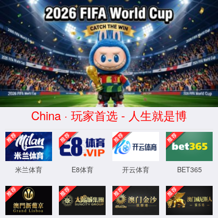
出错啦！该资源不存在，可能的原因为
您所访问的资源(http://lxcyapp.com/video/59119.html)不在服务
器上，请检查链接是否输入正确，如果正确，请联系业务管理员
检查相关链接是否能正常提供业务
您所访问的资源(http://lxcyapp.com/video/59119.html)，可能存
在配置时路径错误，请联系管理员修改相关配置
(错误代码：404)
XML 地图